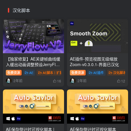
汉化脚本
【独家修复】AE关键帧曲线缓
AE插件-预览视图无级缩放
入缓出动画调整预设JerryFlow
Zoom-v0.3.0.1-界面已汉化
V2.0.1
免费资源
AE
AE脚本丨扩展
免费资源
汉化脚本
# AE扩展
AE插件
# AE脚本
汉化脚本
# 
2年前
2年前
16
12
AE保存倒计时可视化脚本 |
AE保存倒计时可视化脚本