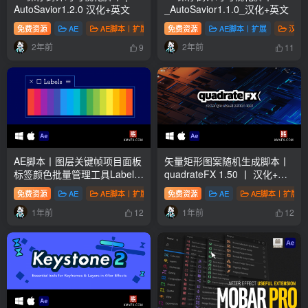
AutoSavior1.2.0 汉化+英文
_AutoSavior1.1.0_汉化+英文
免费资源
AE
AE脚本丨扩展
免费资源
汉化脚本
# AE扩展
AE脚本丨扩展
# AE脚本
汉化
# 
2年前
2年前
9
11
AE脚本丨图层关键帧项目面板
矢量矩形图案随机生成脚本丨
标签颜色批量管理工具Labels
quadrateFX 1.50 丨 汉化+英
V4.0.2 丨汉化版+英文
文
免费资源
AE
AE脚本丨扩展
免费资源
汉化脚本
AE
AE脚本丨扩展
1年前
1年前
12
12