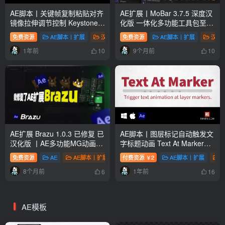
AE脚本丨关键帧复制粘贴对齐
AE扩展丨MoBar 3.7.5 深度汉
镜像拉伸调节控制 Keystone
化版 一体化多功能工具包至少
v2.0.6丨汉化版+英文+使用教
150个脚本功能
免费资源
AE脚本丨扩展
汉化脚本
免费资源
AE脚本丨扩展
汉化
程
1年前
9个月前
10
10
AE扩展 Brazu 1.0.3 已修复 已
AE脚本丨图层标记自动触发文
汉化版 丨AE多功能MG动画动
字标题动画 Text At Marker
态设计工具合集脚本丨含视频
v1.3.1汉化版+英文+使用教程
免费资源
AE
AE脚本丨扩展
付费资源
汉化脚本
2
AE脚本丨扩展
￥
教程
8个月前
1年前
6
16
AE模板