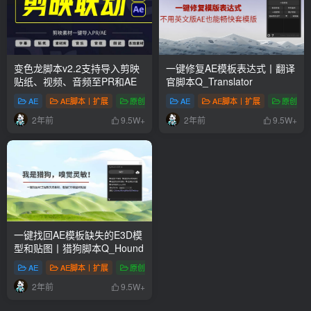
变色龙脚本v2.2支持导入剪映
一键修复AE模板表达式丨翻译
贴纸、视频、音频至PR和AE
官脚本Q_Translator
AE
AE脚本丨扩展
原创脚本
# AE
AE
# 字幕
AE脚本丨扩展
# 扩展
原创脚
2年前
2年前
9.5W+
9.5W+
一键找回AE模板缺失的E3D模
型和贴图丨猎狗脚本Q_Hound
AE
AE脚本丨扩展
原创脚本
# AE扩展
# AE脚本
# AE插件
2年前
9.5W+