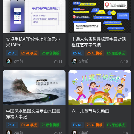
安卓手机APP软件功能演示小
卡通人名条弹性标题字幕对话
米13Pro
框综艺花字气泡
AE
AE模板
原创模板
# AE模版
AE
# 安卓
AE模板
# app
原创模板
#
2年前
2年前
11
10
中国风水墨图文展示山水国画
六一儿童节片头动画
穿梭大事记
AE
AE模板
原创模板
# 水墨大气
AE
# 古典图片
AE模板
# 图文
原创模板
#
2年前
2年前
14
6