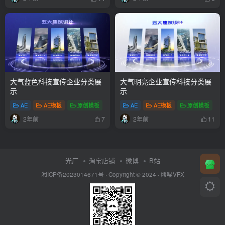
大气蓝色科技宣传企业分类展
大气明亮企业宣传科技分类展
示
示
AE
AE模板
原创模板
# 蓝色
AE
# 商务
AE模板
# 科技
原创模板
#
2年前
2年前
7
11
光厂
淘宝店铺
微博
B站
湘ICP备2023014671号
· Copyright © 2024 ·
熊喵VFX