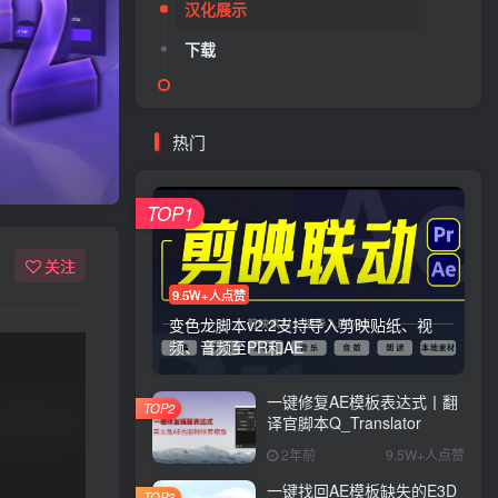
汉化展示
下载
热门
TOP1
关注
9.5W+人点赞
变色龙脚本v2.2支持导入剪映贴纸、视
频、音频至PR和AE
一键修复AE模板表达式丨翻
TOP2
译官脚本Q_Translator
2年前
9.5W+人点赞
一键找回AE模板缺失的E3D
TOP3