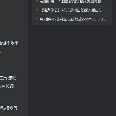
亲测能用！人脸面部跟踪合成美颜美容滤镜特效插件AE Face Tools V6.0.3
【独家修复】AE关键帧曲线缓入缓出动画调整预设JerryFlow V2.0.1
AE插件-预览视图无级缩放Zoom-v0.3.0.1-界面已汉化
包括但不限于
。
和工作流程
的曲线调
运动模糊等