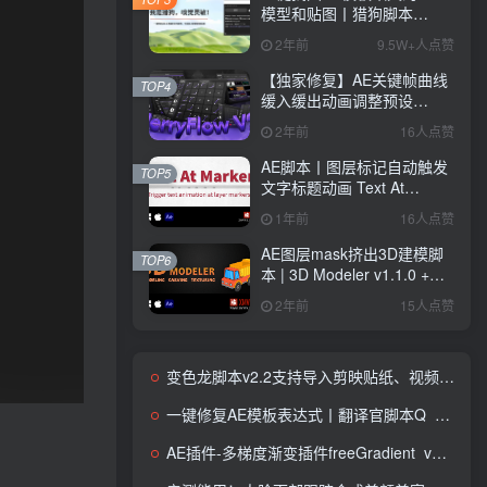
模型和贴图丨猎狗脚本
Q_Hound
2年前
9.5W+人点赞
【独家修复】AE关键帧曲线
TOP4
缓入缓出动画调整预设
JerryFlow V2.0.1
2年前
16人点赞
AE脚本丨图层标记自动触发
TOP5
文字标题动画 Text At
Marker v1.3.1汉化版+英文
1年前
16人点赞
+使用教程
AE图层mask挤出3D建模脚
TOP6
本 | 3D Modeler v1.1.0 +视
频教程
2年前
15人点赞
变色龙脚本v2.2支持导入剪映贴纸、视频、音频至PR和AE
一键修复AE模板表达式丨翻译官脚本Q_Translator
AE插件-多梯度渐变插件freeGradient_v1.1-/汉化版/英文版/Win/Mac