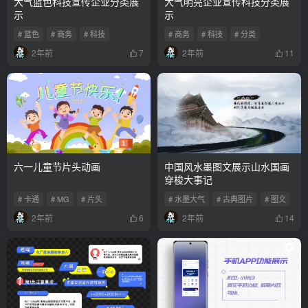
大气蓝色科技宣传企业分类展
大气明亮企业宣传科技分类展
示
示
# 蓝色
# 商务
# 科技
# 商务
# 科技
# 分类
2年前
2年前
7
11
六一儿童节片头动画
中国风水墨图文展示山水国画
穿梭大事记
# 卡通
# MG
# 片头
# 水墨大气
# 古典图片
# 图文
2年前
2年前
6
14