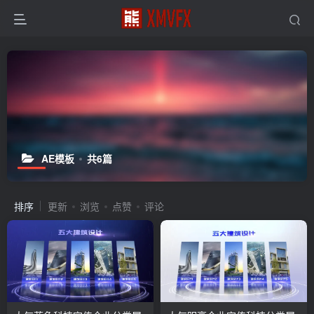
AE模板
共6篇
排序
更新
浏览
点赞
评论